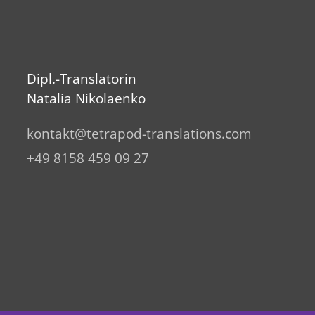
Dipl.-Translatorin
Natalia Nikolaenko
k
nt
kt
t
tr
p
d-tr
nsl
t
ns
c
m
+49 8158 459 09 27